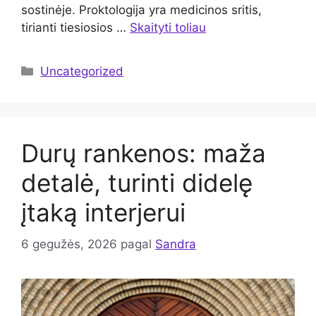
sostinėje. Proktologija yra medicinos sritis,
tirianti tiesiosios …
Skaityti toliau
Kategorijos
Uncategorized
Durų rankenos: maža
detalė, turinti didelę
įtaką interjerui
6 gegužės, 2026
pagal
Sandra