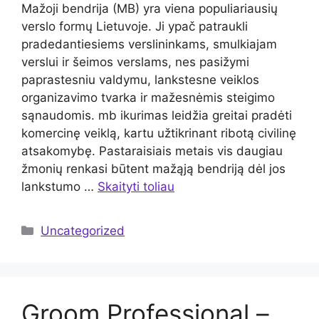
Mažoji bendrija (MB) yra viena populiariausių
verslo formų Lietuvoje. Ji ypač patraukli
pradedantiesiems verslininkams, smulkiajam
verslui ir šeimos verslams, nes pasižymi
paprastesniu valdymu, lankstesne veiklos
organizavimo tvarka ir mažesnėmis steigimo
sąnaudomis. mb ikurimas leidžia greitai pradėti
komercinę veiklą, kartu užtikrinant ribotą civilinę
atsakomybę. Pastaraisiais metais vis daugiau
žmonių renkasi būtent mažąją bendriją dėl jos
lankstumo …
Skaityti toliau
Kategorijos
Uncategorized
Groom Professional –