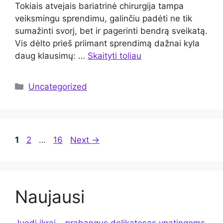
Tokiais atvejais bariatrinė chirurgija tampa
veiksmingu sprendimu, galinčiu padėti ne tik
sumažinti svorį, bet ir pagerinti bendrą sveikatą.
Vis dėlto prieš priimant sprendimą dažnai kyla
daug klausimų: …
Skaityti toliau
Kategorijos
Uncategorized
Page
Page
Page
1
2
…
16
Next
→
Naujausi
Juodi ikrai – prabangus delikatesas ypatingoms