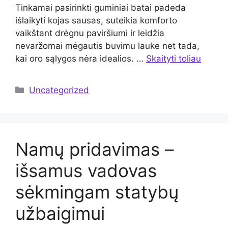
Tinkamai pasirinkti guminiai batai padeda
išlaikyti kojas sausas, suteikia komforto
vaikštant drėgnu paviršiumi ir leidžia
nevaržomai mėgautis buvimu lauke net tada,
kai oro sąlygos nėra idealios. …
Skaityti toliau
Kategorijos
Uncategorized
Namų pridavimas –
išsamus vadovas
sėkmingam statybų
užbaigimui