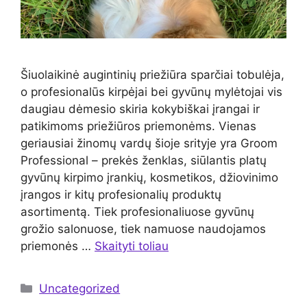
Šiuolaikinė augintinių priežiūra sparčiai tobulėja,
o profesionalūs kirpėjai bei gyvūnų mylėtojai vis
daugiau dėmesio skiria kokybiškai įrangai ir
patikimoms priežiūros priemonėms. Vienas
geriausiai žinomų vardų šioje srityje yra Groom
Professional – prekės ženklas, siūlantis platų
gyvūnų kirpimo įrankių, kosmetikos, džiovinimo
įrangos ir kitų profesionalių produktų
asortimentą. Tiek profesionaliuose gyvūnų
grožio salonuose, tiek namuose naudojamos
priemonės …
Skaityti toliau
Kategorijos
Uncategorized