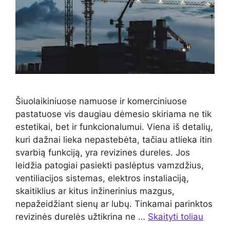
Šiuolaikiniuose namuose ir komerciniuose
pastatuose vis daugiau dėmesio skiriama ne tik
estetikai, bet ir funkcionalumui. Viena iš detalių,
kuri dažnai lieka nepastebėta, tačiau atlieka itin
svarbią funkciją, yra revizines dureles. Jos
leidžia patogiai pasiekti paslėptus vamzdžius,
ventiliacijos sistemas, elektros instaliaciją,
skaitiklius ar kitus inžinerinius mazgus,
nepažeidžiant sienų ar lubų. Tinkamai parinktos
revizinės durelės užtikrina ne …
Skaityti toliau