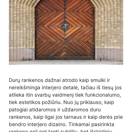
Durų rankenos dažnai atrodo kaip smulki ir
nereikšminga interjero detalė, tačiau iš tiesų jos
atlieka itin svarbų vaidmenį tiek funkcionalumo,
tiek estetikos požiūriu. Nuo jų priklauso, kaip
patogiai atidaromos ir uždaromos duru
rankenos, kaip ilgai jos tarnaus ir kaip derės prie
bendro interjero dizaino. Tinkamai pasirinkta
rankena gali net tapti subtiliu, bet išskirtiniu