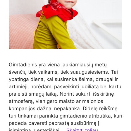
Gimtadienis yra viena laukiamiausių metų
švenčių tiek vaikams, tiek suaugusiesiems. Tai
ypatinga diena, kai susirenka šeima, draugai ir
artimieji, norėdami pasveikinti jubiliatą bei kartu
praleisti smagų laiką. Norint sukurti išskirtinę
atmosferą, vien gero maisto ar malonios
kompanijos dažnai nepakanka. Didelę reikšmę
turi tinkamai parinkta gimtadienio atributika, kuri
padeda paversti paprastą susibūrimą į
įsimintiną ir estetiškai …
Skaityti toliau