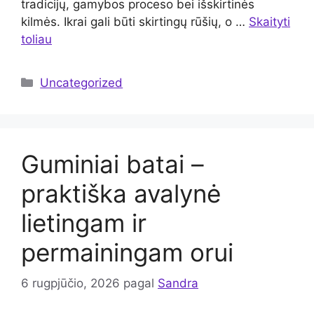
tradicijų, gamybos proceso bei išskirtinės
kilmės. Ikrai gali būti skirtingų rūšių, o …
Skaityti
toliau
Kategorijos
Uncategorized
Guminiai batai –
praktiška avalynė
lietingam ir
permainingam orui
6 rugpjūčio, 2026
pagal
Sandra