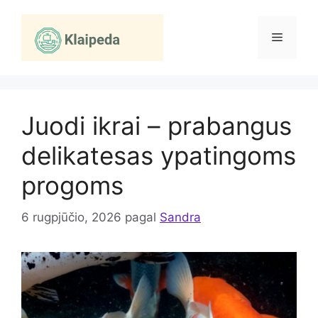
Pereiti
prie
Meniu
turinio
Juodi ikrai – prabangus
delikatesas ypatingoms
progoms
6 rugpjūčio, 2026
pagal
Sandra