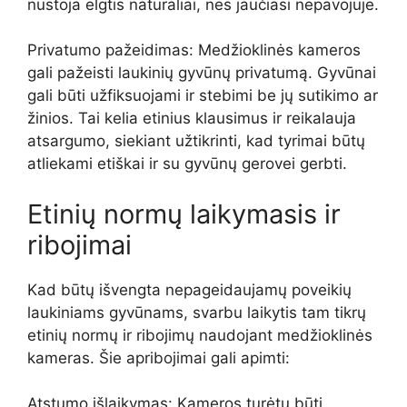
nustoja elgtis natūraliai, nes jaučiasi nepavojuje.
Privatumo pažeidimas: Medžioklinės kameros
gali pažeisti laukinių gyvūnų privatumą. Gyvūnai
gali būti užfiksuojami ir stebimi be jų sutikimo ar
žinios. Tai kelia etinius klausimus ir reikalauja
atsargumo, siekiant užtikrinti, kad tyrimai būtų
atliekami etiškai ir su gyvūnų gerovei gerbti.
Etinių normų laikymasis ir
ribojimai
Kad būtų išvengta nepageidaujamų poveikių
laukiniams gyvūnams, svarbu laikytis tam tikrų
etinių normų ir ribojimų naudojant medžioklinės
kameras. Šie apribojimai gali apimti:
Atstumo išlaikymas: Kameros turėtų būti