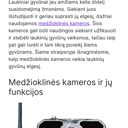
Laukiniai gyvūnai jau amžiams kelia didelį
susidomėjimą žmonėms. Siekiant juos
išstudijuoti ir geriau suprasti jų elgesį, dažnai
naudojamos
medžioklinės kameros
. Šios
kameros gali būti naudingos siekiant užfiksuoti
ir stebėti laukinių gyvūnų veiksmus, tačiau taip
pat gali turėti ir tam tikrą poveikį šiems
gyvūnams. Šiame straipsnyje išnagrinėsime,
kaip medžioklinės kameros veikia laukinių
gyvūnų elgesį.
Medžioklinės kameros ir jų
funkcijos