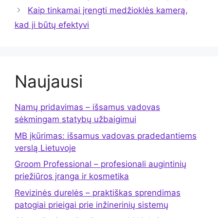
Kaip tinkamai įrengti medžioklės kamerą,
kad ji būtų efektyvi
Naujausi
Namų pridavimas – išsamus vadovas
sėkmingam statybų užbaigimui
MB įkūrimas: išsamus vadovas pradedantiems
verslą Lietuvoje
Groom Professional – profesionali augintinių
priežiūros įranga ir kosmetika
Revizinės durelės – praktiškas sprendimas
patogiai prieigai prie inžinerinių sistemų