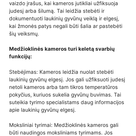
vaizdo įrašus, kai kameros jutikliai užfiksuoja
judesį arba šilumą. Tai leidžia stebėti ir
dokumentuoti laukinių gyvūnų veiklą ir elgesį,
kai žmonės patys negali būti šalia ar pastebėti
šių veiksmų.
Medžioklinės kameros turi keletą svarbių
funkcijų:
Stebėjimas: Kameros leidžia nuolat stebėti
laukinių gyvūnų elgesį. Jos gali užfiksuoti judesį
netoli kameros arba tam tikros temperatūros
pokyčius, kuriuos sukelia gyvūnų buvimas. Tai
suteikia tyrimo specialistams daug informacijos
apie laukinių gyvūnų elgesį.
Moksliniai tyrimai: Medžioklinės kameros gali
būti naudingos moksliniams tyrimams. Jos