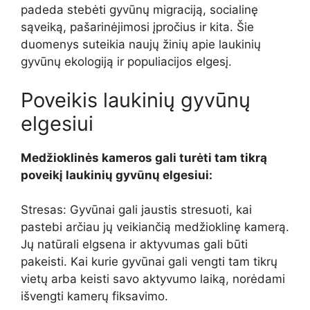
padeda stebėti gyvūnų migraciją, socialinę
sąveiką, pašarinėjimosi įpročius ir kita. Šie
duomenys suteikia naujų žinių apie laukinių
gyvūnų ekologiją ir populiacijos elgesį.
Poveikis laukinių gyvūnų
elgesiui
Medžioklinės kameros gali turėti tam tikrą
poveikį laukinių gyvūnų elgesiui:
Stresas: Gyvūnai gali jaustis stresuoti, kai
pastebi arčiau jų veikiančią medžioklinę kamerą.
Jų natūrali elgsena ir aktyvumas gali būti
pakeisti. Kai kurie gyvūnai gali vengti tam tikrų
vietų arba keisti savo aktyvumo laiką, norėdami
išvengti kamerų fiksavimo.