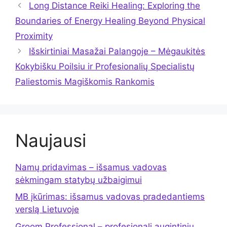
Long Distance Reiki Healing: Exploring the
Boundaries of Energy Healing Beyond Physical
Proximity
Išskirtiniai Masažai Palangoje – Mėgaukitės
Kokybišku Poilsiu ir Profesionalių Specialistų
Paliestomis Magiškomis Rankomis
Naujausi
Namų pridavimas – išsamus vadovas
sėkmingam statybų užbaigimui
MB įkūrimas: išsamus vadovas pradedantiems
verslą Lietuvoje
Groom Professional – profesionali augintinių