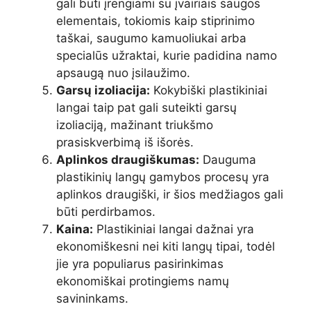
gali būti įrengiami su įvairiais saugos
elementais, tokiomis kaip stiprinimo
taškai, saugumo kamuoliukai arba
specialūs užraktai, kurie padidina namo
apsaugą nuo įsilaužimo.
Garsų izoliacija:
Kokybiški plastikiniai
langai taip pat gali suteikti garsų
izoliaciją, mažinant triukšmo
prasiskverbimą iš išorės.
Aplinkos draugiškumas:
Dauguma
plastikinių langų gamybos procesų yra
aplinkos draugiški, ir šios medžiagos gali
būti perdirbamos.
Kaina:
Plastikiniai langai dažnai yra
ekonomiškesni nei kiti langų tipai, todėl
jie yra populiarus pasirinkimas
ekonomiškai protingiems namų
savininkams.