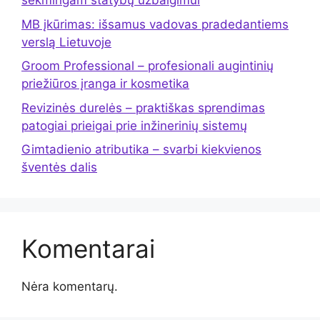
sėkmingam statybų užbaigimui
MB įkūrimas: išsamus vadovas pradedantiems
verslą Lietuvoje
Groom Professional – profesionali augintinių
priežiūros įranga ir kosmetika
Revizinės durelės – praktiškas sprendimas
patogiai prieigai prie inžinerinių sistemų
Gimtadienio atributika – svarbi kiekvienos
šventės dalis
Komentarai
Nėra komentarų.