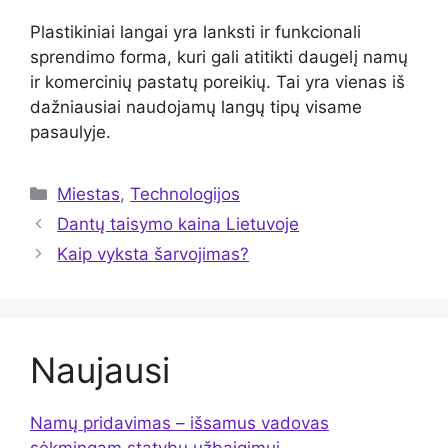
Plastikiniai langai yra lanksti ir funkcionali
sprendimo forma, kuri gali atitikti daugelį namų
ir komercinių pastatų poreikių. Tai yra vienas iš
dažniausiai naudojamų langų tipų visame
pasaulyje.
Kategorijos
Miestas
,
Technologijos
Dantų taisymo kaina Lietuvoje
Kaip vyksta šarvojimas?
Naujausi
Namų pridavimas – išsamus vadovas