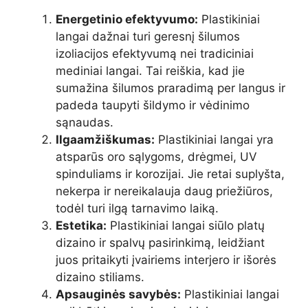
Energetinio efektyvumo:
Plastikiniai
langai dažnai turi geresnį šilumos
izoliacijos efektyvumą nei tradiciniai
mediniai langai. Tai reiškia, kad jie
sumažina šilumos praradimą per langus ir
padeda taupyti šildymo ir vėdinimo
sąnaudas.
Ilgaamžiškumas:
Plastikiniai langai yra
atsparūs oro sąlygoms, drėgmei, UV
spinduliams ir korozijai. Jie retai suplyšta,
nekerpa ir nereikalauja daug priežiūros,
todėl turi ilgą tarnavimo laiką.
Estetika:
Plastikiniai langai siūlo platų
dizaino ir spalvų pasirinkimą, leidžiant
juos pritaikyti įvairiems interjero ir išorės
dizaino stiliams.
Apsauginės savybės:
Plastikiniai langai